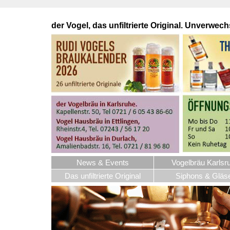
der Vogel, das unfiltrierte Original. Unverwech
News & Events
Vogelbräu Karlsr
Das unfiltrierte Original
Siphons & Gläs