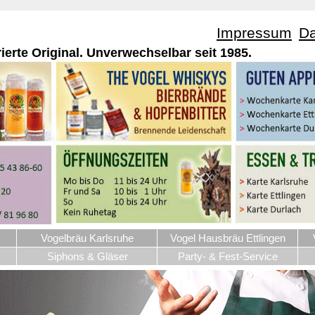
Impressum
Da
rierte Original. Unverwechselbar seit 1985.
Vogelbräu Karlsruhe
Vogel Hausbräu Ettlingen
Siphons & Gläser
Party- & Fest-Service