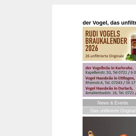
der Vogel, das unfilt
News & Events
Das unfiltrierte Original